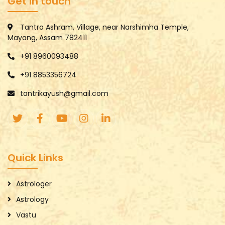
Get in touch
Tantra Ashram, Village, near Narshimha Temple,
Mayang, Assam 782411
+91 8960093488
+91 8853356724
tantrikayush@gmail.com
Quick Links
Astrologer
Astrology
Vastu