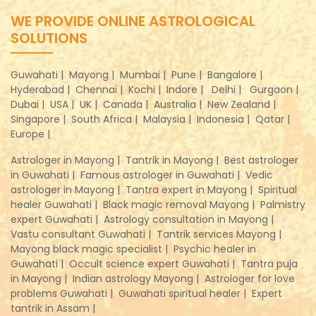
WE PROVIDE ONLINE ASTROLOGICAL
SOLUTIONS
Guwahati |
Mayong |
Mumbai |
Pune |
Bangalore |
Hyderabad |
Chennai |
Kochi |
Indore |
Delhi |
Gurgaon |
Dubai |
USA |
UK |
Canada |
Australia |
New Zealand |
Singapore |
South Africa |
Malaysia |
Indonesia |
Qatar |
Europe |
Astrologer in Mayong |
Tantrik in Mayong |
Best astrologer
in Guwahati |
Famous astrologer in Guwahati |
Vedic
astrologer in Mayong |
Tantra expert in Mayong |
Spiritual
healer Guwahati |
Black magic removal Mayong |
Palmistry
expert Guwahati |
Astrology consultation in Mayong |
Vastu consultant Guwahati |
Tantrik services Mayong |
Mayong black magic specialist |
Psychic healer in
Guwahati |
Occult science expert Guwahati |
Tantra puja
in Mayong |
Indian astrology Mayong |
Astrologer for love
problems Guwahati |
Guwahati spiritual healer |
Expert
tantrik in Assam |