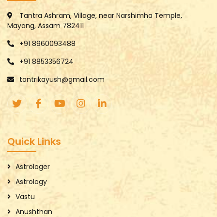
Tantra Ashram, Village, near Narshimha Temple,
Mayang, Assam 782411
+91 8960093488
+91 8853356724
tantrikayush@gmail.com
Quick Links
Astrologer
Astrology
Vastu
Anushthan