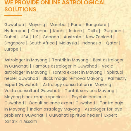
WE PROVIDE ONLINE ASTROLOGICAL
SOLUTIONS
Guwahati |
Mayong |
Mumbai |
Pune |
Bangalore |
Hyderabad |
Chennai |
Kochi |
Indore |
Delhi |
Gurgaon |
Dubai |
USA |
UK |
Canada |
Australia |
New Zealand |
Singapore |
South Africa |
Malaysia |
Indonesia |
Qatar |
Europe |
Astrologer in Mayong |
Tantrik in Mayong |
Best astrologer
in Guwahati |
Famous astrologer in Guwahati |
Vedic
astrologer in Mayong |
Tantra expert in Mayong |
Spiritual
healer Guwahati |
Black magic removal Mayong |
Palmistry
expert Guwahati |
Astrology consultation in Mayong |
Vastu consultant Guwahati |
Tantrik services Mayong |
Mayong black magic specialist |
Psychic healer in
Guwahati |
Occult science expert Guwahati |
Tantra puja
in Mayong |
Indian astrology Mayong |
Astrologer for love
problems Guwahati |
Guwahati spiritual healer |
Expert
tantrik in Assam |