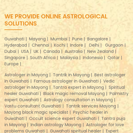
WE PROVIDE ONLINE ASTROLOGICAL
SOLUTIONS
Guwahati |
Mayong |
Mumbai |
Pune |
Bangalore |
Hyderabad |
Chennai |
Kochi |
Indore |
Delhi |
Gurgaon |
Dubai |
USA |
UK |
Canada |
Australia |
New Zealand |
Singapore |
South Africa |
Malaysia |
Indonesia |
Qatar |
Europe |
Astrologer in Mayong |
Tantrik in Mayong |
Best astrologer
in Guwahati |
Famous astrologer in Guwahati |
Vedic
astrologer in Mayong |
Tantra expert in Mayong |
Spiritual
healer Guwahati |
Black magic removal Mayong |
Palmistry
expert Guwahati |
Astrology consultation in Mayong |
Vastu consultant Guwahati |
Tantrik services Mayong |
Mayong black magic specialist |
Psychic healer in
Guwahati |
Occult science expert Guwahati |
Tantra puja
in Mayong |
Indian astrology Mayong |
Astrologer for love
problems Guwahati |
Guwahati spiritual healer |
Expert