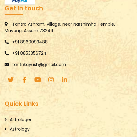
Get in touch
Tantra Ashram, Village, near Narshimha Temple,
Mayang, Assam 782411
+91 8960093488
+91 8853356724
tantrikayush@gmail.com
Quick Links
Astrologer
Astrology