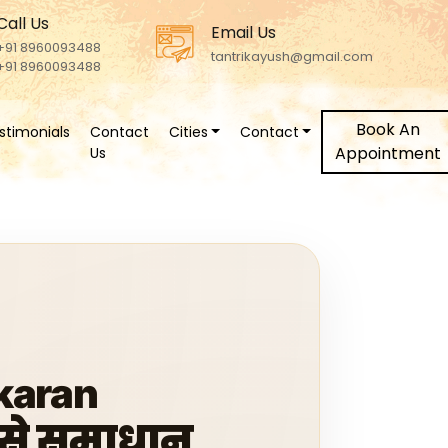
Call Us
Email Us
+91 8960093488
tantrikayush@gmail.com
+91 8960093488
Book An
stimonials
Contact
Cities
Contact
Appointment
Us
karan
र से समाधान