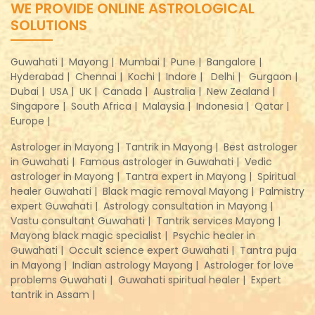
WE PROVIDE ONLINE ASTROLOGICAL
SOLUTIONS
Guwahati |
Mayong |
Mumbai |
Pune |
Bangalore |
Hyderabad |
Chennai |
Kochi |
Indore |
Delhi |
Gurgaon |
Dubai |
USA |
UK |
Canada |
Australia |
New Zealand |
Singapore |
South Africa |
Malaysia |
Indonesia |
Qatar |
Europe |
Astrologer in Mayong |
Tantrik in Mayong |
Best astrologer
in Guwahati |
Famous astrologer in Guwahati |
Vedic
astrologer in Mayong |
Tantra expert in Mayong |
Spiritual
healer Guwahati |
Black magic removal Mayong |
Palmistry
expert Guwahati |
Astrology consultation in Mayong |
Vastu consultant Guwahati |
Tantrik services Mayong |
Mayong black magic specialist |
Psychic healer in
Guwahati |
Occult science expert Guwahati |
Tantra puja
in Mayong |
Indian astrology Mayong |
Astrologer for love
problems Guwahati |
Guwahati spiritual healer |
Expert
tantrik in Assam |