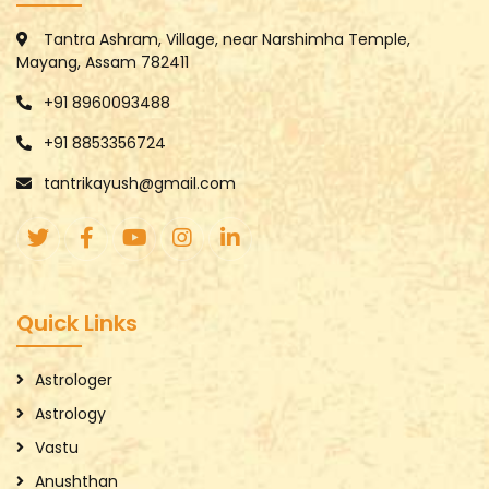
Tantra Ashram, Village, near Narshimha Temple,
Mayang, Assam 782411
+91 8960093488
+91 8853356724
tantrikayush@gmail.com
Quick Links
Astrologer
Astrology
Vastu
Anushthan