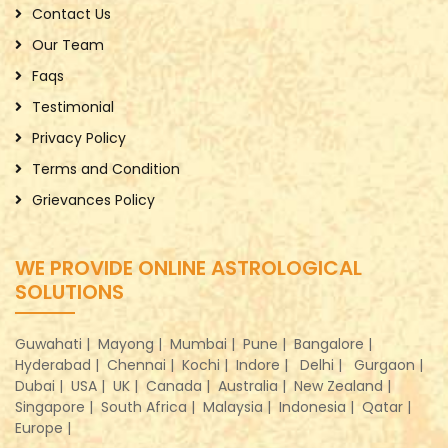
Contact Us
Our Team
Faqs
Testimonial
Privacy Policy
Terms and Condition
Grievances Policy
WE PROVIDE ONLINE ASTROLOGICAL
SOLUTIONS
Guwahati |
Mayong |
Mumbai |
Pune |
Bangalore |
Hyderabad |
Chennai |
Kochi |
Indore |
Delhi |
Gurgaon |
Dubai |
USA |
UK |
Canada |
Australia |
New Zealand |
Singapore |
South Africa |
Malaysia |
Indonesia |
Qatar |
Europe |