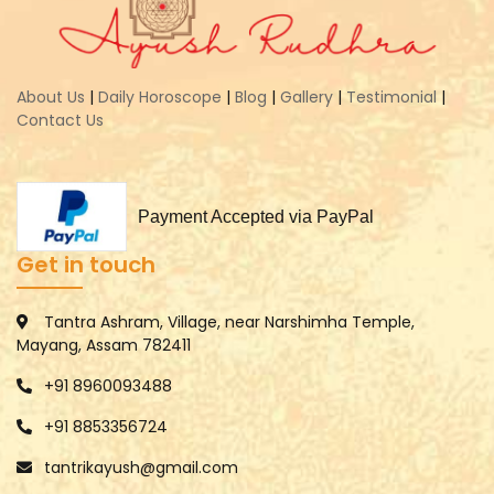
About Us
|
Daily Horoscope
|
Blog
|
Gallery
|
Testimonial
|
Contact Us
Payment Accepted via PayPal
Get in touch
Tantra Ashram, Village, near Narshimha Temple,
Mayang, Assam 782411
+91 8960093488
+91 8853356724
tantrikayush@gmail.com